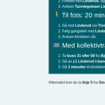
Fortsett mot
Linderud
, o
Ankom
Tannlegeteam Li
Til fots: 20 min
Gå mot
Linderud
via
Tro
Følg gangstien mot
Linde
Ankom klinikken vår.
Med kollektivtr
Ta
buss 31 eller 58
fra
Bj
Gå av på
Linderud t-ban
Gå
3 minutter
til klinikken
Alternativt kan du ta
linje 5
fra
Sin