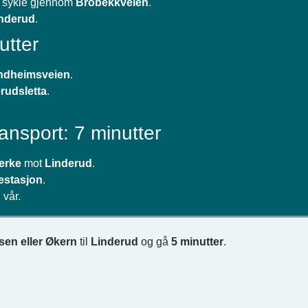
g sykle gjennom
Brobekkveien
.
nderud
.
utter
ndheimsveien
.
rudsletta
.
ansport: 7 minutter
erke
mot
Linderud
.
estasjon
.
 vår.
sen eller Økern
til
Linderud
og gå
5 minutter
.