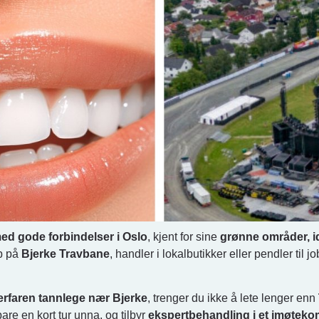
d gode forbindelser i Oslo
, kjent for sine
grønne områder, i
øp på
Bjerke Travbane
, handler i lokalbutikker eller pendler til jo
 erfaren tannlege nær Bjerke
, trenger du ikke å lete lenger enn
bare en kort tur unna, og tilbyr
ekspertbehandling i et imøteko