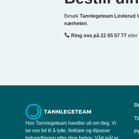
Besøk
Tannlegeteam Linderud
nærheten
.
Ring oss på 22 65 57 77
eller
B
T
Hos Tannlegeteam handler alt om deg. Vi
tar oss tid til å lytte, forklare og tilpasse
Pr
behandlingen etter dine behov. Vårt mål er