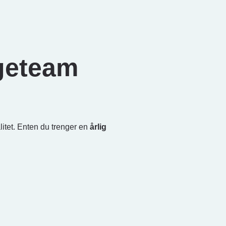
egeteam
itet. Enten du trenger en
årlig