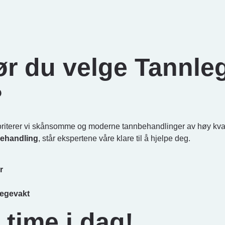
ør du velge Tannl
?
oriterer vi skånsomme og moderne tannbehandlinger av høy kval
behandling
, står ekspertene våre klare til å hjelpe deg.
r
nlegevakt
n time i dag!