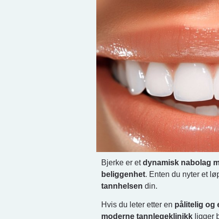
Bjerke er et
dynamisk nabolag me
beliggenhet
. Enten du nyter et l
tannhelsen
din.
Hvis du leter etter en
pålitelig og
moderne tannlegeklinikk
ligger 