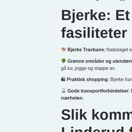
Bjerke: E
fasiliteter
Bjerke Travbane
: Nabolaget e
Grønne områder og utendørsa
gå tur, jogge og slappe av.
🛍
Praktisk shopping
: Bjerke ha
Gode transportforbindelser
:
nærheten
.
Slik komm