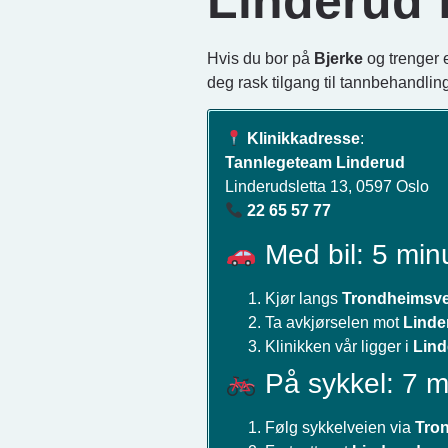
Linderud 
Hvis du bor på
Bjerke
og trenger
deg rask tilgang til tannbehandling
Klinikkadresse
:
Tannlegeteam Linderud
Linderudsletta 13, 0597 Oslo
22 65 57 77
Med bil: 5 minu
Kjør langs
Trondheimsve
Ta avkjørselen mot
Linde
Klinikken vår ligger i
Lind
På sykkel: 7 m
Følg sykkelveien via
Tro