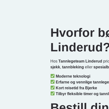
Hvorfor b
Linderud
Hos
Tannlegeteam Linderud
pri
sjekk
,
tannbleking
eller
spesial
Moderne teknologi
Erfarne og vennlige tannlege
Kort reisetid fra Bjerke
Tilbyr fleksible timer og tan
Bestill di