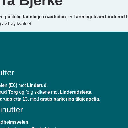
fra Bjerke
 en
pålitelig tannlege i nærheten
, er
Tannlegeteam Linderud
b
 av høy kvalitet.
tter
ien (E6)
mot
Linderud
.
rud Torg
og følg skiltene mot
Linderudsletta
.
erudsletta 13
, med
gratis parkering tilgjengelig
.
inutter
ndheimsveien
.