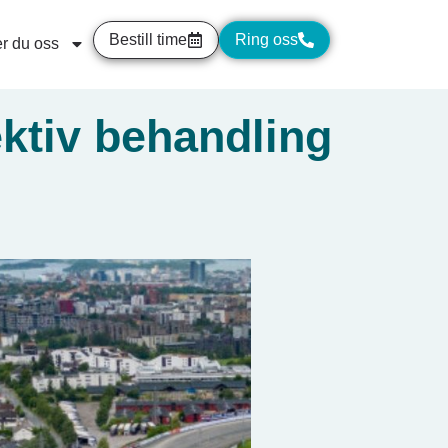
Bestill time
Ring oss
r du oss
ktiv behandling