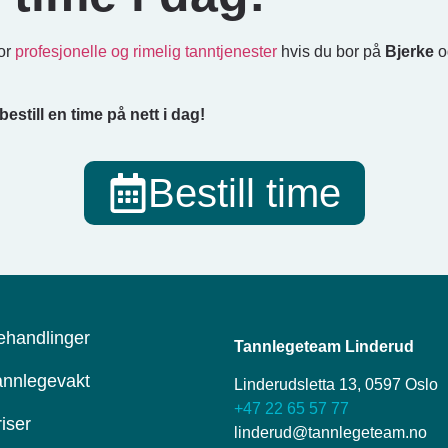
for
profesjonelle og rimelig tanntjenester
hvis du bor på
Bjerke
o
bestill en time på nett i dag!
Bestill time
ehandlinger
Tannlegeteam Linderud
annlegevakt
Linderudsletta 13, 0597 Oslo
+47 22 65 57 77
iser
linderud@tannlegeteam.no