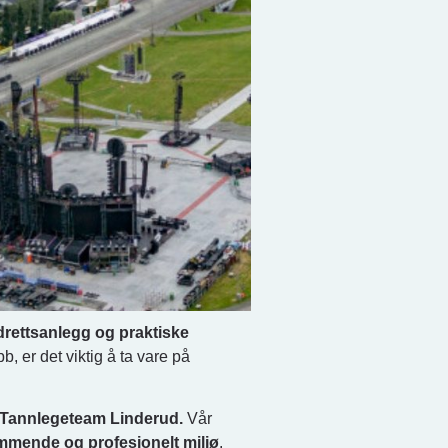
drettsanlegg og praktiske
bb, er det viktig å ta vare på
Tannlegeteam Linderud.
Vår
mmende og profesjonelt miljø
.