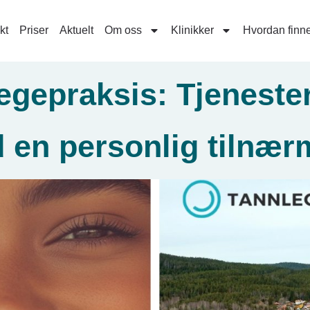
kt
Priser
Aktuelt
Om oss
Klinikker
Hvordan finne
gepraksis: Tjenester
 en personlig tilnær