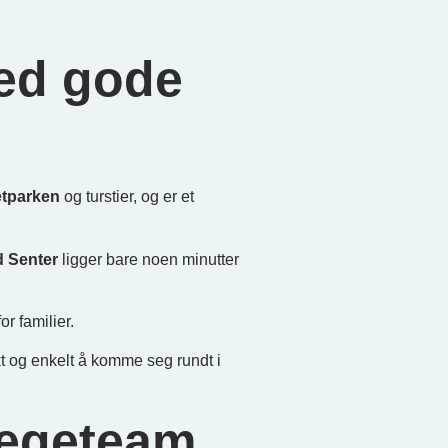
med gode
tparken
og turstier, og er et
d Senter
ligger bare noen minutter
or familier.
skt og enkelt å komme seg rundt i
legeteam