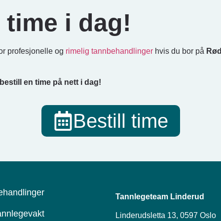
n time i dag!
or profesjonelle og
rimelig tannbehandlinger
hvis du bor på
Rød
bestill en time på nett i dag!
Bestill time
ehandlinger
Tannlegeteam Linderud
annlegevakt
Linderudsletta 13, 0597 Oslo