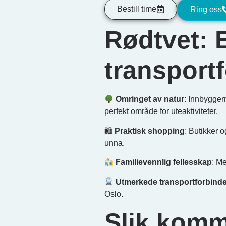
Bestill time
Ring oss
Rødtvet: 
transport
Omringet av natur
: Innbyggern
perfekt område for uteaktiviteter.
🛍
Praktisk shopping
: Butikker 
unna.
Familievennlig fellesskap
: Me
Utmerkede transportforbinde
Oslo.
Slik komm