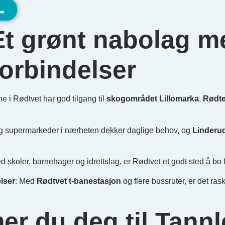
Et grønt nabolag 
forbindelser
e i Rødtvet har god tilgang til
skogområdet Lillomarka
,
Rødte
og supermarkeder i nærheten dekker daglige behov, og
Linderu
d skoler, barnehager og idrettslag, er Rødtvet et godt sted å bo f
lser
: Med
Rødtvet t-banestasjon
og flere bussruter, er det ra
er du deg til Tann