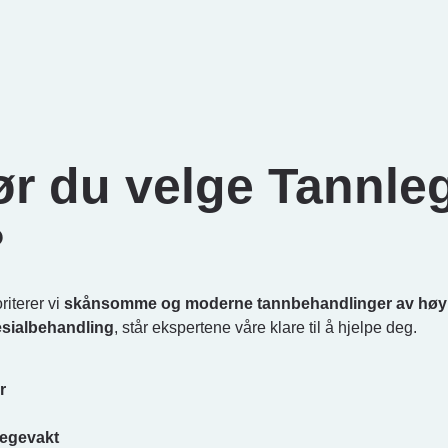
ør du velge Tannl
?
riterer vi
skånsomme og moderne tannbehandlinger av høy k
sialbehandling
, står ekspertene våre klare til å hjelpe deg.
r
nlegevakt