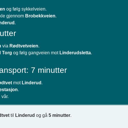
ien
og følg sykkelveien.
ykle gjennom
Brobekkveien
.
nderud
.
utter
n
via
Rødtvetveien
.
d Torg
og følg gangveien mot
Linderudsletta
.
ansport: 7 minutter
ødtvet
mot
Linderud
.
estasjon
.
 vår.
dtvet
til
Linderud
og gå
5 minutter
.