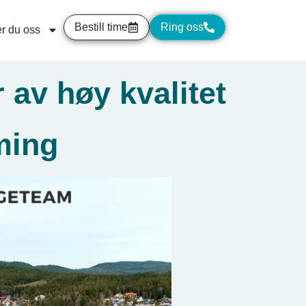
Bestill time
Ring oss
r du oss
 av høy kvalitet
ming