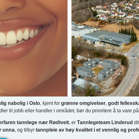
lig nabolig i Oslo
, kjent for
grønne omgivelser
,
godt fellessk
dler til jobb eller handler i området, bør du prioritere å ta vare p
 erfaren tannlege nær Rødtveit
, er
Tannlegeteam Linderud
di
ur unna
, og tilbyr
tannpleie av høy kvalitet i et vennlig og prof