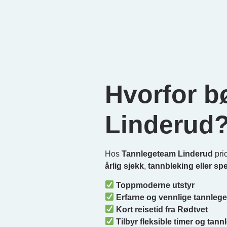
Hvorfor b
Linderud
Hos
Tannlegeteam Linderud
prio
årlig sjekk
,
tannbleking
eller
spe
Toppmoderne utstyr
Erfarne og vennlige tannlege
Kort reisetid fra Rødtvet
Tilbyr fleksible timer og tan