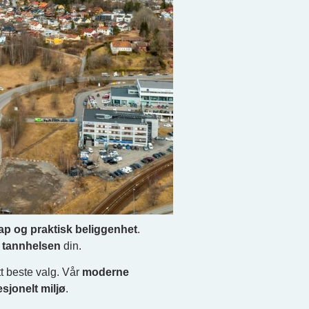
ap og praktisk beliggenhet
.
å
tannhelsen
din.
tt beste valg. Vår
moderne
esjonelt miljø
.