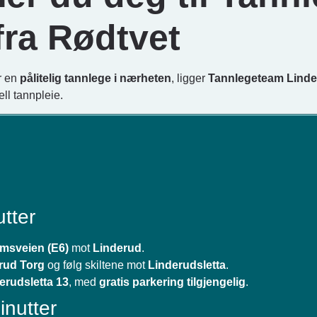
fra Rødtvet
r en
pålitelig tannlege i nærheten
, ligger
Tannlegeteam Lind
ell tannpleie.
tter
msveien (E6)
mot
Linderud
.
rud Torg
og følg skiltene mot
Linderudsletta
.
erudsletta 13
, med
gratis parkering tilgjengelig
.
inutter