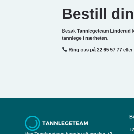
Bestill di
Besøk
Tannlegeteam Linderud
f
tannlege i nærheten
.
Ring oss på 22 65 57 77
eller
B
T