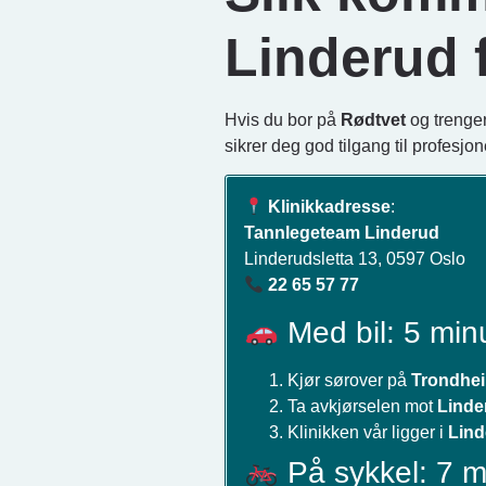
Linderud 
Hvis du bor på
Rødtvet
og trenge
sikrer deg god tilgang til profesjon
Klinikkadresse
:
Tannlegeteam Linderud
Linderudsletta 13, 0597 Oslo
22 65 57 77
Med bil: 5 minu
Kjør sørover på
Trondhei
Ta avkjørselen mot
Linde
Klinikken vår ligger i
Lind
På sykkel: 7 m