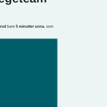
erud
bare
5 minutter unna
, som