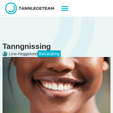
Tanngnissing
Lina Heggelund
Behandling