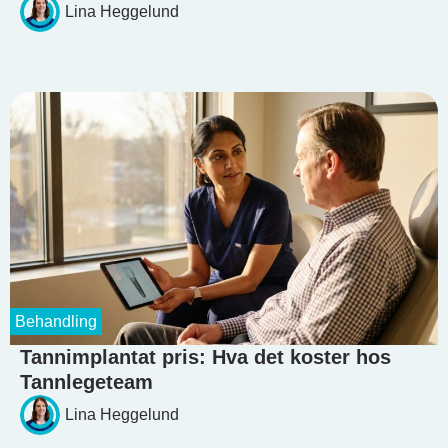
Lina Heggelund
Behandling
Tannimplantat pris: Hva det koster hos
Tannlegeteam
Lina Heggelund