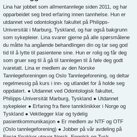
Lina har jobbet som allmentannlege siden 2011, og har
opparbeidet seg bred erfaring innen tannhelse. Hun er
utdannet ved odontologisk fakultet på Philipps-
Universität i Marburg, Tyskland, og har også bakgrunn
som sykepleier. Lina svarer gjerne på alle spørsmålene
du måtte ha angående behandlingen din og tar seg god
tid til å lytte til pasientene sine. Hun er rolig og får deg
som gruer seg til å gå til tannlegen til å føle deg godt
ivaretatt. Lina er medlem av den Norske
Tannlegeforeningen og Oslo Tannlegeforening, og deltar
regelmessig på kurs i inn- og utlandet for å holde seg
oppdatert. ● Utdannet ved Odontologisk fakultet,
Philipps-Universität Marburg, Tyskland ● Utdannet
sykepleier ● Erfaring fra flere tannklinikker i Norge og
Tyskland ● Vektlegger klar og tydelig
pasientkommunikasjon ● Er medlem av NTF og OTF
(Oslo tannlegeforening) ● Jobber på vår avdeling på
Ensjø Snakker utover Norsk, Engelsk og Tysk