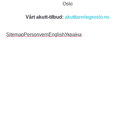
Oslo
Vårt akutt-tilbud:
akutttannlegeoslo.no
Sitemap
Personvern
English
Україна