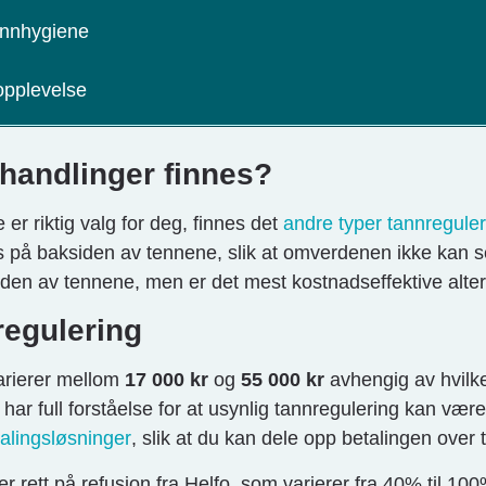
unnhygiene
opplevelse
ehandlinger finnes?
er riktig valg for deg, finnes det
andre typer tannreguler
 på baksiden av tennene, slik at omverdenen ikke kan 
siden av tennene, men er det mest kostnadseffektive alter
regulering
varierer mellom
17 000 kr
og
55 000 kr
avhengig av hvilk
har full forståelse for at usynlig tannregulering kan vær
talingsløsninger
, slik at du kan dele opp betalingen over t
r rett på refusjon fra Helfo, som varierer fra 40% til 1