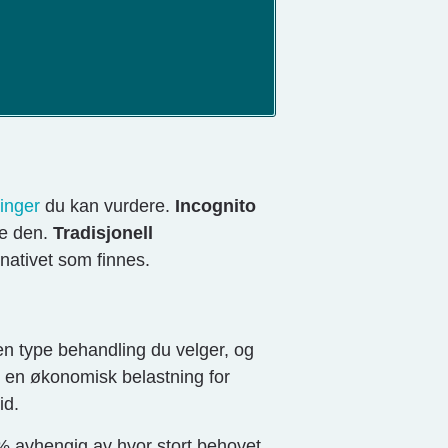
inger
du kan vurdere.
Incognito
se den.
Tradisjonell
nativet som finnes.
en type behandling du velger, og
e en økonomisk belastning for
id.
00% avhengig av hvor stort behovet