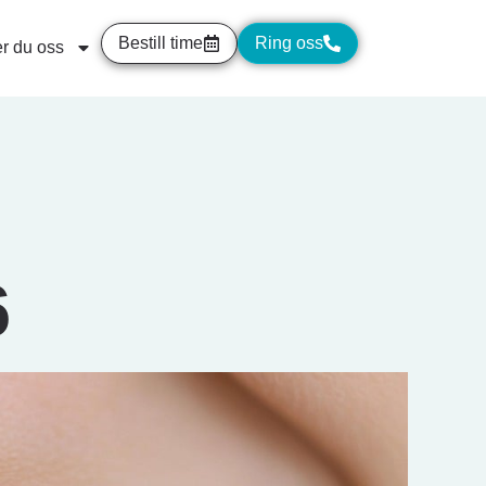
Bestill time
Ring oss
r du oss
6