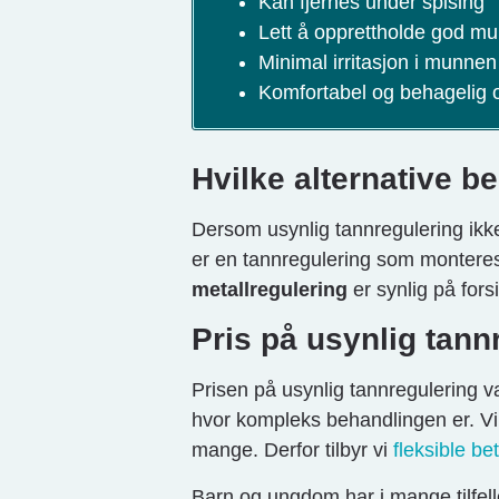
Kan fjernes under spising
Lett å opprettholde god m
Minimal irritasjon i munnen
Komfortabel og behagelig 
Hvilke alternative b
Dersom usynlig tannregulering ikke 
er en tannregulering som monteres
metallregulering
er synlig på for
Pris på usynlig tann
Prisen på usynlig tannregulering 
hvor kompleks behandlingen er. Vi 
mange. Derfor tilbyr vi
fleksible be
Barn og ungdom har i mange tilfelle