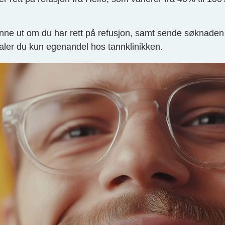
ne ut om du har rett på refusjon, samt sende søknaden p
aler du kun egenandel hos tannklinikken.