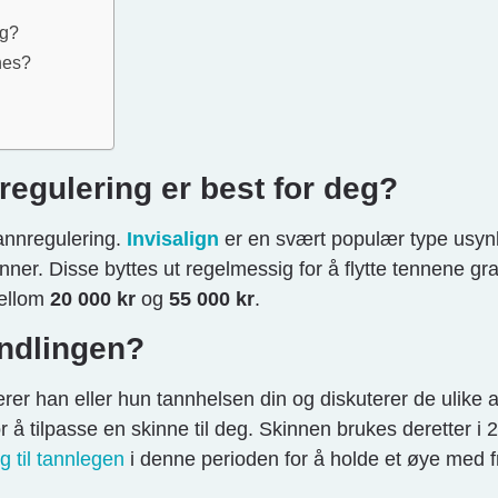
ng?
nes?
regulering er best for deg?
 tannregulering.
Invisalign
er en svært populær type usynl
ner. Disse byttes ut regelmessig for å flytte tennene gr
mellom
20 000 kr
og
55 000 kr
.
ndlingen?
rer han eller hun tannhelsen din og diskuterer de ulike 
 å tilpasse en skinne til deg. Skinnen brukes deretter i 
g til tannlegen
i denne perioden for å holde et øye med