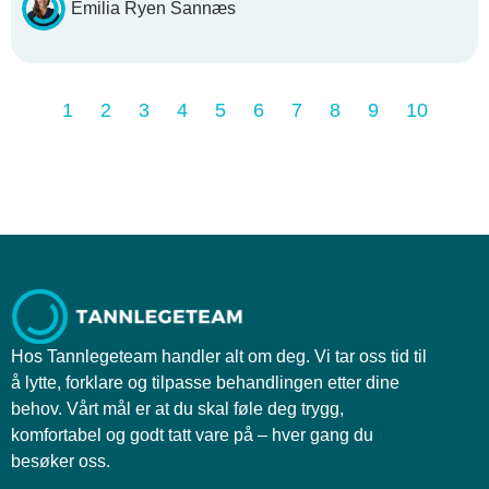
Emilia Ryen Sannæs
1
2
3
4
5
6
7
8
9
10
Hos Tannlegeteam handler alt om deg. Vi tar oss tid til
å lytte, forklare og tilpasse behandlingen etter dine
behov. Vårt mål er at du skal føle deg trygg,
komfortabel og godt tatt vare på – hver gang du
besøker oss.