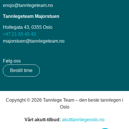
ensjo@tannlegeteam.no
Tannlegeteam Majorstuen
Holtegata 43, 0355 Oslo
+47 21 65 40 40
majorstuen@tannlegeteam.no
Følg oss
Bestill time
Copyright © 2026 Tannlege Team – den beste tannlegen i
Oslo
Vårt akutt-tilbud:
akutttannlegeoslo.no