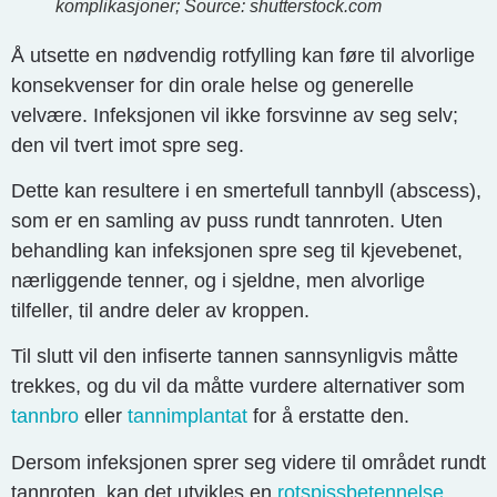
komplikasjoner; Source: shutterstock.com
Å utsette en nødvendig rotfylling kan føre til alvorlige
konsekvenser for din orale helse og generelle
velvære. Infeksjonen vil ikke forsvinne av seg selv;
den vil tvert imot spre seg.
Dette kan resultere i en smertefull tannbyll (abscess),
som er en samling av puss rundt tannroten. Uten
behandling kan infeksjonen spre seg til kjevebenet,
nærliggende tenner, og i sjeldne, men alvorlige
tilfeller, til andre deler av kroppen.
Til slutt vil den infiserte tannen sannsynligvis måtte
trekkes, og du vil da måtte vurdere alternativer som
tannbro
eller
tannimplantat
for å erstatte den.
Dersom infeksjonen sprer seg videre til området rundt
tannroten, kan det utvikles en
rotspissbetennelse