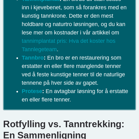
inn i kjevebenet, som så forankres med en
kunstig tannkrone. Dette er den mest
holdbare og naturtro løsningen, og du kan
lese mer om kostnader i vår artikkel om
tannimplantat pris: Hva det koster hos
Tannlegeteam
.
Tannbro
:
En bro er en restaurering som
erstatter en eller flere manglende tenner
ved å feste kunstige tenner til de naturlige
tennene på hver side av gapet.
Protese
:
En avtagbar løsning for å erstatte
en eller flere tenner.
Rotfylling vs. Tanntrekking:
En Sammenligning