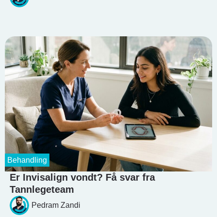
Behandling
Er Invisalign vondt? Få svar fra
Tannlegeteam
Pedram Zandi