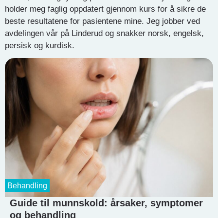
holder meg faglig oppdatert gjennom kurs for å sikre de
beste resultatene for pasientene mine. Jeg jobber ved
avdelingen vår på Linderud og snakker norsk, engelsk,
persisk og kurdisk.
Behandling
Guide til munnskold: årsaker, symptomer
og behandling