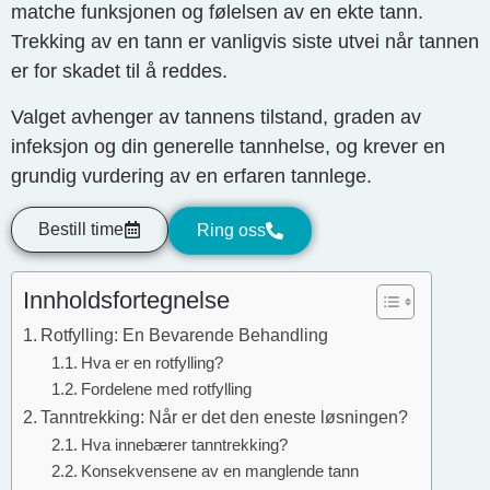
matche funksjonen og følelsen av en ekte tann.
Trekking av en tann er vanligvis siste utvei når tannen
er for skadet til å reddes.
Valget avhenger av tannens tilstand, graden av
infeksjon og din generelle tannhelse, og krever en
grundig vurdering av en erfaren tannlege.
Bestill time
Ring oss
Innholdsfortegnelse
Rotfylling: En Bevarende Behandling
Hva er en rotfylling?
Fordelene med rotfylling
Tanntrekking: Når er det den eneste løsningen?
Hva innebærer tanntrekking?
Konsekvensene av en manglende tann