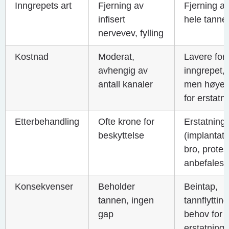
Inngrepets art
Fjerning av
Fjerning a
infisert
hele tanne
nervevev, fylling
Kostnad
Moderat,
Lavere for
avhengig av
inngrepet,
antall kanaler
men høyer
for erstatn
Etterbehandling
Ofte krone for
Erstatning
beskyttelse
(implantat,
bro, protes
anbefales
Konsekvenser
Beholder
Beintap,
tannen, ingen
tannflytting
gap
behov for
erstatning