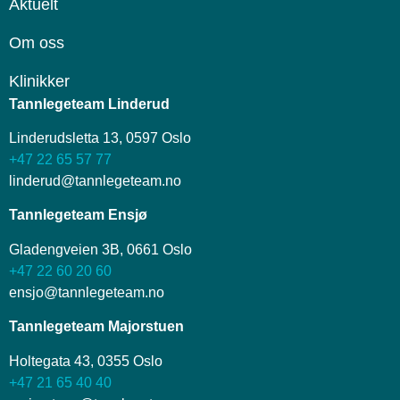
Aktuelt
Om oss
Klinikker
Tannlegeteam Linderud
Linderudsletta 13, 0597 Oslo
+47 22 65 57 77
linderud@tannlegeteam.no
Tannlegeteam Ensjø
Gladengveien 3B, 0661 Oslo
+47 22 60 20 60
ensjo@tannlegeteam.no
Tannlegeteam Majorstuen
Holtegata 43, 0355 Oslo
+47 21 65 40 40