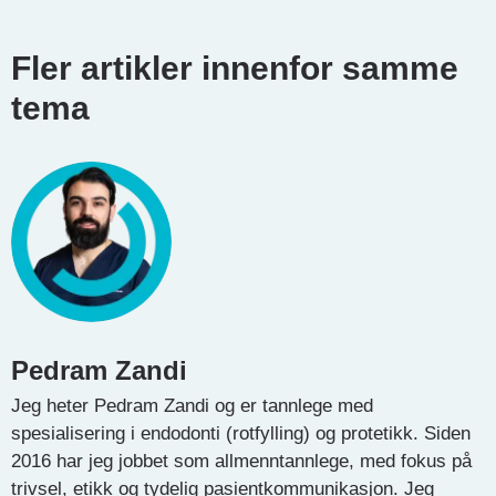
Fler artikler innenfor samme
tema
Pedram Zandi
Jeg heter Pedram Zandi og er tannlege med
spesialisering i endodonti (rotfylling) og protetikk. Siden
2016 har jeg jobbet som allmenntannlege, med fokus på
trivsel, etikk og tydelig pasientkommunikasjon. Jeg