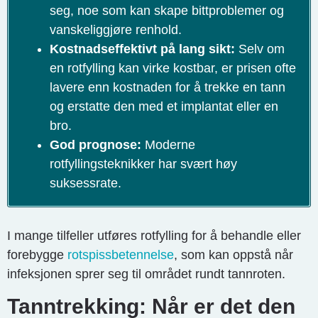
seg, noe som kan skape bittproblemer og
vanskeliggjøre renhold.
Kostnadseffektivt på lang sikt:
Selv om
en rotfylling kan virke kostbar, er prisen ofte
lavere enn kostnaden for å trekke en tann
og erstatte den med et implantat eller en
bro.
God prognose:
Moderne
rotfyllingsteknikker har svært høy
suksessrate.
I mange tilfeller utføres rotfylling for å behandle eller
forebygge
rotspissbetennelse
, som kan oppstå når
infeksjonen sprer seg til området rundt tannroten.
Tanntrekking: Når er det den